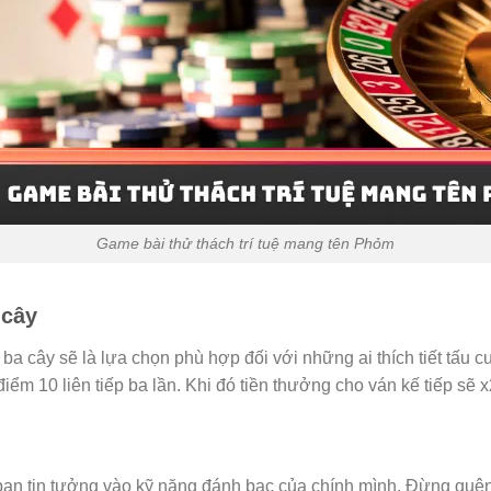
Game bài thử thách trí tuệ mang tên Phỏm
 cây
 ba cây sẽ là lựa chọn phù hợp đối với những ai thích tiết tấu
điểm 10 liên tiếp ba lần. Khi đó tiền thưởng cho ván kế tiếp sẽ 
ạn tin tưởng vào kỹ năng đánh bạc của chính mình. Đừng quên t