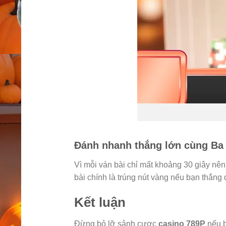
Đánh nhanh thắng lớn cùng Ba
Vì mỗi ván bài chỉ mất khoảng 30 giây nên
bài chính là trúng nút vàng nếu bạn thắng 
Kết luận
Đừng bỏ lỡ sảnh cược
casino 789P
nếu b