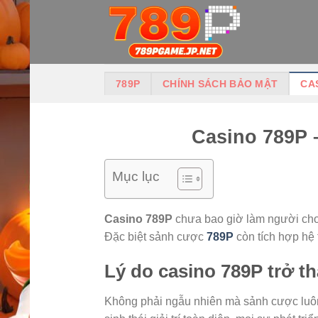
Bỏ
qua
nội
dung
789P
CHÍNH SÁCH BẢO MẬT
CA
Casino 789P 
Mục lục
Casino 789P
chưa bao giờ làm người chơi
Đặc biệt sảnh cược
789P
còn tích hợp hệ
Lý do casino 789P trở t
Không phải ngẫu nhiên mà sảnh cược luôn g