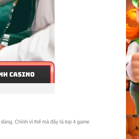
 dàng. Chính vì thế mà đây là top 4 game