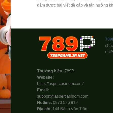
đám được bài viết đề cập và tận hưởng khôn
789
châ
nhiề
Thương hiệu:
789P
Website:
https://aspercasinom.com/
Email:
support@aspercasinom.com
Hotline:
0973 526 819
Địa chỉ:
144 Bành Văn Trân,