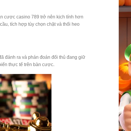
án cược casino 789 trở nên kịch tính hơn
u, tích hợp tùy chọn chặt và thối heo
đã đánh ra và phán đoán đối thủ đang giữ
iến thực tế trên bàn cược.