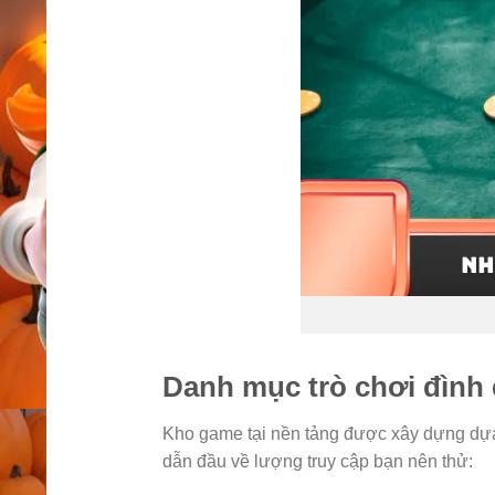
Danh mục trò chơi đình 
Kho game tại nền tảng được xây dựng dựa t
dẫn đầu về lượng truy cập bạn nên thử: