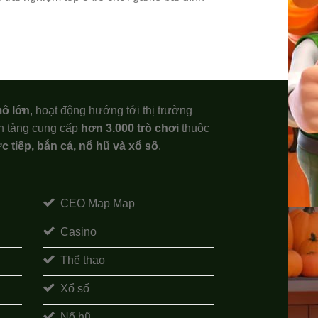
mô lớn
, hoạt động hướng tới thị trường
n tảng cung cấp
hơn 3.000 trò chơi
thuộc
c tiếp, bắn cá, nổ hũ và xổ số
.
CEO Map Map
Casino
Thể thao
Xổ số
Nổ hũ