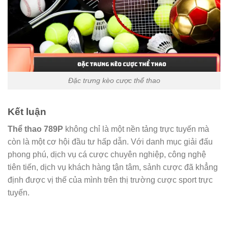
Đặc trưng kèo cược thể thao
Kết luận
Thể thao 789P
không chỉ là một nền tảng trực tuyến mà
còn là một cơ hội đầu tư hấp dẫn. Với danh mục giải đấu
phong phú, dịch vụ cá cược chuyên nghiệp, công nghệ
tiên tiến, dịch vụ khách hàng tận tâm, sảnh cược đã khẳng
định được vị thế của mình trên thị trường cược sport trực
tuyến.