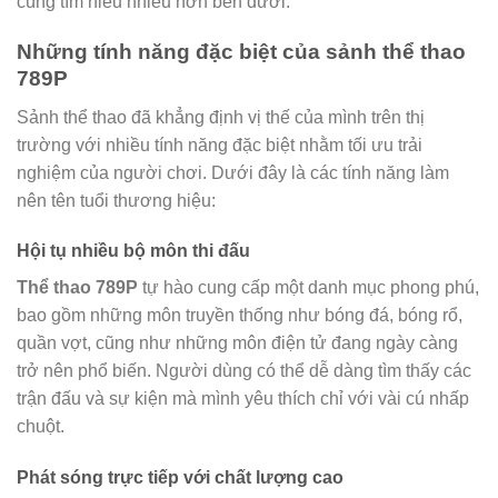
cùng tìm hiểu nhiều hơn bên dưới.
Những tính năng đặc biệt của sảnh thể thao
789P
Sảnh thể thao đã khẳng định vị thế của mình trên thị
trường với nhiều tính năng đặc biệt nhằm tối ưu trải
nghiệm của người chơi. Dưới đây là các tính năng làm
nên tên tuổi thương hiệu:
Hội tụ nhiều bộ môn thi đấu
Thể thao 789P
tự hào cung cấp một danh mục phong phú,
bao gồm những môn truyền thống như bóng đá, bóng rổ,
quần vợt, cũng như những môn điện tử đang ngày càng
trở nên phổ biến. Người dùng có thể dễ dàng tìm thấy các
trận đấu và sự kiện mà mình yêu thích chỉ với vài cú nhấp
chuột.
Phát sóng trực tiếp với chất lượng cao