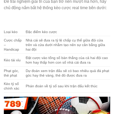
Để trải nghiệm giải trí của bạn trở nên mượt mà hơn, hãy
chủ động nắm bắt hệ thống kèo cược real time bên dưới:
Loại kèo
Đặc điểm kèo cược
Cược chấp
Nhà cái sẽ đưa ra tỷ lệ chấp cụ thể giữa đội cửa
–
trên và cửa dưới nhằm tạo nên sự cân bằng giữa
Handicap
hai đội
Đặt cược vào tổng số bàn thắng của cả hai đội cao
Kèo tài xỉu
hơn hay thấp hơn con số nhà cái đưa ra
Phạt góc,
Dự đoán xem trận đấu sẽ có bao nhiêu quả đá phạt
thẻ phạt
góc hay thẻ vàng, thẻ đỏ được đưa ra
Kèo tỷ số
Phán đoán về tỷ số sau khi trận đấu kết thúc
chính xác