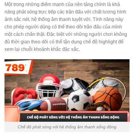
Một trong những điểm mạnh của nền tảng chính là khả
năng phát sóng trực tiếp các trận đấu với chất lượng hình
ảnh sắc nét, hệ thống âm thanh tuyệt vời. Tính năng này
cho phép người dùng có thể theo dõi trận đấu của mình
một cách chân thật. Đặc biệt với những người chơi không
đủ thời gian theo dõi có thể tận dụng chế độ highlight để
xem lại chuỗi khoảnh khắc đặc sắc.
Chế độ phát sóng với hệ thống âm thanh sống động