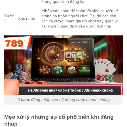
trong quá trình đăng ký
Nhấn xác nhận để hoàn tất việc chuyển về
Bước
trang cá nhân người chơi. Tại đó các tiện
Xác nhận
3
ích cá cược, tham gia trò chơi hay quản lý
tài khoản, giao dịch đều được tích hợp
3 bước đăng nhập vào hệ thống cược nhanh chóng
Mẹo xử lý những sự cố phổ biến khi đăng
nhập