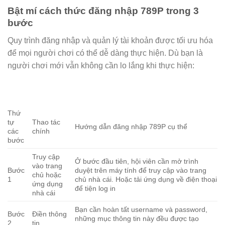
Bật mí cách thức đăng nhập 789P trong 3
bước
Quy trình đăng nhập và quản lý tài khoản được tối ưu hóa
để mọi người chơi có thể dễ dàng thực hiện. Dù bạn là
người chơi mới vẫn không cần lo lắng khi thực hiện:
Thứ
tự
Thao tác
Hướng dẫn đăng nhập 789P cụ thể
các
chính
bước
Truy cập
Ở bước đầu tiên, hội viên cần mở trình
vào trang
Bước
duyệt trên máy tính để truy cập vào trang
chủ hoặc
1
chủ nhà cái. Hoặc tải ứng dụng về điện thoại
ứng dụng
để tiện log in
nhà cái
Bạn cần hoàn tất username và password,
Bước
Điền thông
những mục thông tin này đều được tạo
2
tin